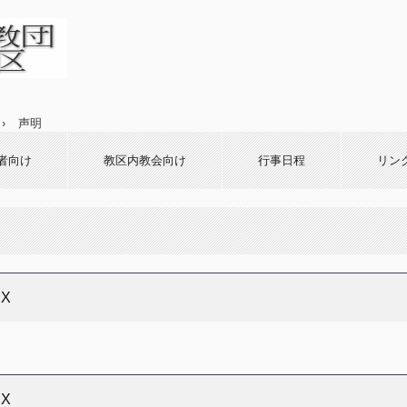
川教区
›
声明
者向け
教区内教会向け
行事日程
リン
X
X